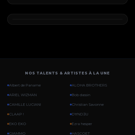
NOS TALENTS & ARTISTES À LA UNE
Albert de Paname
ALOHA BROTHERS
ARIEL WIZMAN
Bob dassin
CAMILLE LUCIANI
Christian Savonne
CLAAP !
DⱯNDƎU
EKO EKO
Ezra hesper
GIAMMO
HASCOET