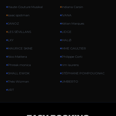
Haute-Couture Musikal
Indiana Carsin
isaac spotman
IVANA
JANOZ
Kélian Marques
LES SÉVILLANS
LIDGE
LXY
MALØ
MAURICE SKINE
MME GAULTIER
Nico Mattera
Philippe Corti
Phreak monica
rim laurens
SMALL EWOK
STÉPHANE POMPOUGNAC
Théo Wizman
UMBERTO
VRT