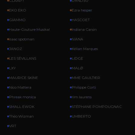
CLAAP !
DⱯNDƎU
EKO EKO
Ezra hesper
GIAMMO
HASCOET
Haute-Couture Musikal
Indiana Carsin
isaac spotman
IVANA
JANOZ
Kélian Marques
LES SÉVILLANS
LIDGE
LXY
MALØ
MAURICE SKINE
MME GAULTIER
Nico Mattera
Philippe Corti
Phreak monica
rim laurens
SMALL EWOK
STÉPHANE POMPOUGNAC
Théo Wizman
UMBERTO
VRT