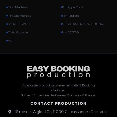
Nico Mattera
Philippe Corti
Phreak monica
rim laurens
SMALL EWOK
STÉPHANE POMPOUGNAC
Théo Wizman
UMBERTO
VRT
Agence de production événementielle & Booking
d'artistes.
Soirée d'Entreprise, Festival en Occitanie & France.
CONTACT PRODUCTION
16 rue de l'Aigle d'Or
,
11000
Carcassonne
(
Occitanie
)