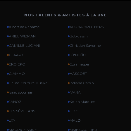
NOS TALENTS & ARTISTES À LA UNE
Albert de Paname
ALOHA BROTHERS
ARIEL WIZMAN
Bob dassin
CAMILLE LUCIANI
Christian Savonne
CLAAP !
DⱯNDƎU
EKO EKO
Ezra hesper
GIAMMO
HASCOET
Haute-Couture Musikal
Indiana Carsin
isaac spotman
IVANA
JANOZ
Kélian Marques
LES SÉVILLANS
LIDGE
LXY
MALØ
MAURICE SKINE
MME GAULTIER