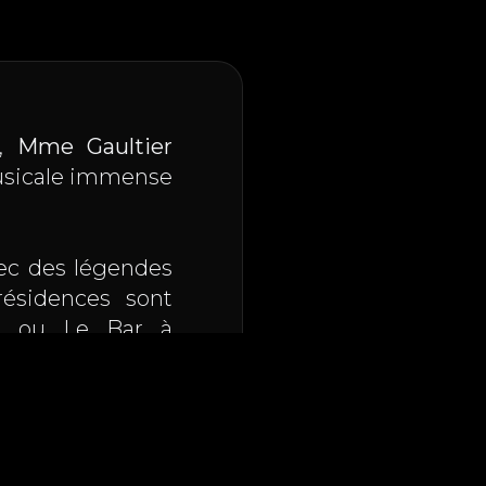
2,
Mme Gaultier
 musicale immense
vec des légendes
ésidences sont
, ou Le Bar à
Festival
, Family
 Sri Lanka) et sur