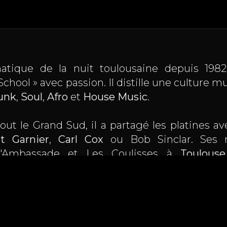
tique de la nuit toulousaine depuis 198
 School » avec passion. Il distille une culture
unk
,
Soul
,
Afro
et
House Music
.
ut le Grand Sud, il a partagé les platines a
t Garnier
,
Carl Cox
ou Bob Sinclar. Ses r
 L'Ambassade et Les Coulisses à
Toulouse
ands événements (Festival de la Cité,
Inox 
orte aussi à l'international (Londres, Canaries,
 FG, Radio Nova).