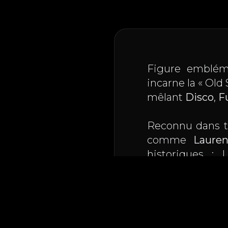
Figure embléma
incarne la « Old
mêlant
Disco
,
F
Reconnu dans to
comme
Lauren
historiques :
Carcassonne
.
Habitué des gr
Piknik), il s'exp
les ondes (Radio